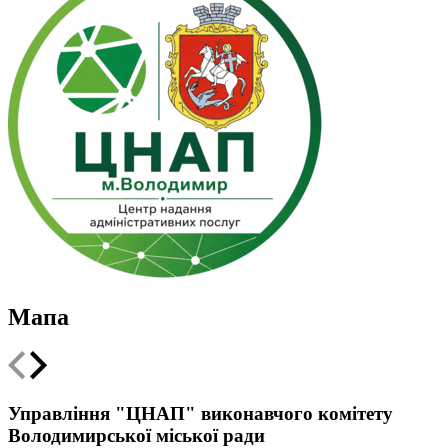
Мапа
Leaflet
|
Мінрегіон
;
qgis2web
·
QGIS
©
OSM UA volunteer's server
+
Управління "ЦНАП" виконавчого комітету
Володимирської міської ради
−