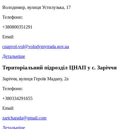
Володимир, вулиця Устилузька, 17
Телефони:
+380800351291
Email:
cnapvol-vol@volodymyrrada.gov.ua
Детальніше
Територіальний підрозділ ЦНАП у с. Заріччя
Заріччя, вулиця Героїв Мадану, 2а
Телефони:
+380334291655
Email:
zaricharada@gmail.com
Детальніше