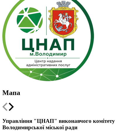
Мапа
Leaflet
|
Мінрегіон
;
qgis2web
·
QGIS
©
OSM UA volunteer's server
+
Управління "ЦНАП" виконавчого комітету
Володимирської міської ради
−