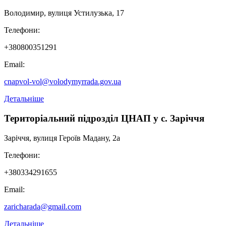
Володимир, вулиця Устилузька, 17
Телефони:
+380800351291
Email:
cnapvol-vol@volodymyrrada.gov.ua
Детальніше
Територіальний підрозділ ЦНАП у с. Заріччя
Заріччя, вулиця Героїв Мадану, 2а
Телефони:
+380334291655
Email:
zaricharada@gmail.com
Детальніше