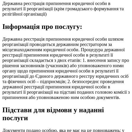
Державна реєстрація припинення юридичної особи в
результаті її реорганізації (крім громадського формування та
релігійної організації)
Інформація про послугу:
Державна реєстрація припинення юридичної особи шляхом
реорганізації проводиться державним реєстратором за
місцезнаходженням юридичної особи. Процедура державної
реєстрації припинення юридичної особи в результаті її
реорганізації складається з двох етапів: 1. внесення запису про
рішення засновників (учасників) або уповноваженого ними
органу щодо припинення юридичної особи в результаті її
реорганізації до Єдиного державного реєстру юридичних осіб
та фізичних осіб – підприємців; 2. безпосереднє проведення
державної реєстрації припинення юридичної особи в
результаті її реорганізації на підставі поданих головою комісії з
припинення або уповноваженою ним особою документів.
Підстави для відмови у наданні
послуги
Документи подано особою, яка не має на це повноважень; у