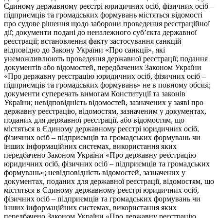
Єдиному державному реєстрі юридичних осіб, фізичних осіб –
підприємців та громадських формувань містяться відомості
про судове рішення щодо заборони проведення реєстраційної
дії; документи подані до неналежного суб’єкта державної
реєстрації; встановлення факту застосування санкцій
відповідно до Закону України «Про санкції», які
унеможливлюють проведення державної реєстрації; подання
документів або відомостей, передбачених Законом України
«Про державну реєстрацію юридичних осіб, фізичних осіб –
підприємців та громадських формувань» не в повному обсязі;
документи суперечать вимогам Конституції та законів
України; невідповідність відомостей, зазначених у заяві про
державну реєстрацію, відомостям, зазначеним у документах,
поданих для державної реєстрації, або відомостям, що
містяться в Єдиному державному реєстрі юридичних осіб,
фізичних осіб – підприємців та громадських формувань чи
інших інформаційних системах, використання яких
передбачено Законом України «Про державну реєстрацію
юридичних осіб, фізичних осіб – підприємців та громадських
формувань»; невідповідність відомостей, зазначених у
документах, поданих для державної реєстрації, відомостям, що
містяться в Єдиному державному реєстрі юридичних осіб,
фізичних осіб – підприємців та громадських формувань чи
інших інформаційних системах, використання яких
передбачено Законом України «Про державну реєстрацію