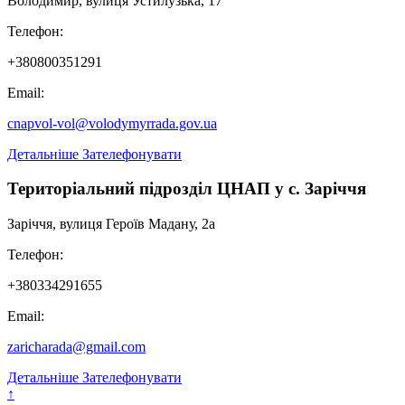
Володимир, вулиця Устилузька, 17
Телефон:
+380800351291
Email:
cnapvol-vol@volodymyrrada.gov.ua
Детальніше
Зателефонувати
Територіальний підрозділ ЦНАП у с. Заріччя
Заріччя, вулиця Героїв Мадану, 2а
Телефон:
+380334291655
Email:
zaricharada@gmail.com
Детальніше
Зателефонувати
↑