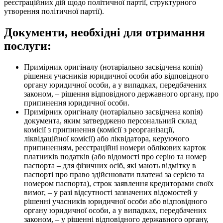
реєстраційних дій щодо політичної партії, структурного
утворення політичної партії).
Документи, необхідні для отримання
послуги:
Примірник оригіналу (нотаріально засвідчена копія)
рішення учасників юридичної особи або відповідного
органу юридичної особи, а у випадках, передбачених
законом, – рішення відповідного державного органу, про
припинення юридичної особи.
Примірник оригіналу (нотаріально засвідчена копія)
документа, яким затверджено персональний склад
комісії з припинення (комісії з реорганізації,
ліквідаційної комісії) або ліквідатора, керуючого
припиненням, реєстраційні номери облікових карток
платників податків (або відомості про серію та номер
паспорта – для фізичних осіб, які мають відмітку в
паспорті про право здійснювати платежі за серією та
номером паспорта), строк заявлення кредиторами своїх
вимог, – у разі відсутності зазначених відомостей у
рішенні учасників юридичної особи або відповідного
органу юридичної особи, а у випадках, передбачених
законом, – у рішенні відповідного державного органу,