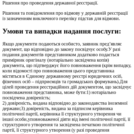
Рішення про проведення державної реєстрації.
Рішення та повідомлення про відмову у державній реєстрації
із зазначенням виключного переліку підстав для відмови.
Умови та випадки надання послуги:
Якщо документи подаються особисто, заявник пред’являє
документ, що відповідно до закону посвідчує особу.У разі
подання документів представником додатково подається
примірник оригіналу (нотаріально засвідчена копія)
документа, що підтверджує його повноваження (крім випадку,
коли відомості про повноваження цього представника
містяться в Єдиному державному реєстрі юридичних осіб,
фізичних осіб – підприємців та громадських формувань).Для
цілей проведення реєстраційних дій документом, що засвідчує
повноваження представника, може бути:1) нотаріально
посвідчена довіреність;
2) довіреність, видана відповідно до законодавства іноземної
держави;3) довіреність, видана за підписом керівника
політичної партії, керівника її структурного утворення чи
іншої особи,уповноваженої діяти від імені політичної партії, її
структурного утворення та засвідчена печаткою політичної
партії, її структурного утворення (у разі проведення