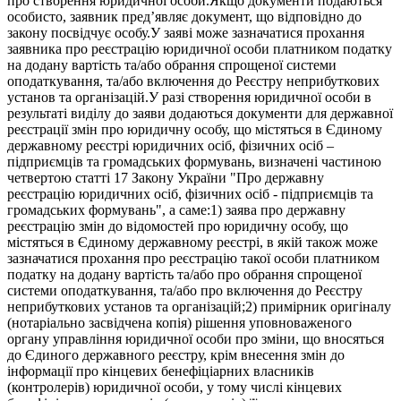
про створення юридичної особи.Якщо документи подаються
особисто, заявник пред’являє документ, що відповідно до
закону посвідчує особу.У заяві може зазначатися прохання
заявника про реєстрацію юридичної особи платником податку
на додану вартість та/або обрання спрощеної системи
оподаткування, та/або включення до Реєстру неприбуткових
установ та організацій.У разі створення юридичної особи в
результаті виділу до заяви додаються документи для державної
реєстрації змін про юридичну особу, що містяться в Єдиному
державному реєстрі юридичних осіб, фізичних осіб –
підприємців та громадських формувань, визначені частиною
четвертою статті 17 Закону України "Про державну
реєстрацію юридичних осіб, фізичних осіб - підприємців та
громадських формувань", а саме:1) заява про державну
реєстрацію змін до відомостей про юридичну особу, що
містяться в Єдиному державному реєстрі, в якій також може
зазначатися прохання про реєстрацію такої особи платником
податку на додану вартість та/або про обрання спрощеної
системи оподаткування, та/або про включення до Реєстру
неприбуткових установ та організацій;2) примірник оригіналу
(нотаріально засвідчена копія) рішення уповноваженого
органу управління юридичної особи про зміни, що вносяться
до Єдиного державного реєстру, крім внесення змін до
інформації про кінцевих бенефіціарних власників
(контролерів) юридичної особи, у тому числі кінцевих