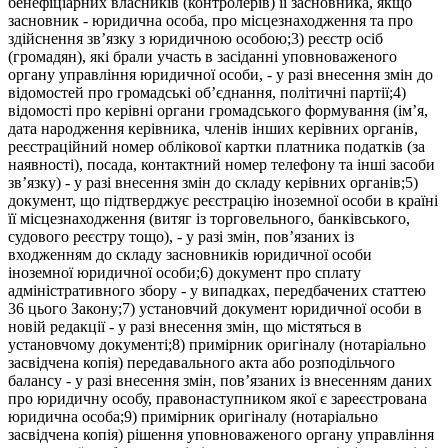
бенефіціарних власників (контролерів) її засновника, якщо
засновник - юридична особа, про місцезнаходження та про
здійснення зв’язку з юридичною особою;3) реєстр осіб
(громадян), які брали участь в засіданні уповноваженого
органу управління юридичної особи, - у разі внесення змін до
відомостей про громадські об’єднання, політичні партії;4)
відомості про керівні органи громадського формування (ім’я,
дата народження керівника, членів інших керівних органів,
реєстраційний номер облікової картки платника податків (за
наявності), посада, контактний номер телефону та інші засоби
зв’язку) - у разі внесення змін до складу керівних органів;5)
документ, що підтверджує реєстрацію іноземної особи в країні
її місцезнаходження (витяг із торговельного, банківського,
судового реєстру тощо), - у разі змін, пов’язаних із
входженням до складу засновників юридичної особи
іноземної юридичної особи;6) документ про сплату
адміністративного збору - у випадках, передбачених статтею
36 цього Закону;7) установчий документ юридичної особи в
новій редакції - у разі внесення змін, що містяться в
установчому документі;8) примірник оригіналу (нотаріально
засвідчена копія) передавального акта або розподільчого
балансу - у разі внесення змін, пов’язаних із внесенням даних
про юридичну особу, правонаступником якої є зареєстрована
юридична особа;9) примірник оригіналу (нотаріально
засвідчена копія) рішення уповноваженого органу управління