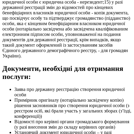
юридичної особи є юридична особа - нерезидент;15) у разі
державної реєстрації змін до відомостей про кінцевих
бенефіціарних власників юридичної особи - копія документа,
що посвідчує особу та підтверджує громадянство (підданство)
особи, яка є кінцевим бенефіціарним власником юридичної
особи (нотаріально засвідчена або засвідчена кваліфікованим
електронним підписом особи, уповноваженої на подання
документів для державної реєстрації, крім випадків, якщо
такий документ оформлений із застосуванням засобів
Єдиного державного демографічного реєстру, - для громадян
України).
Документи, необхідні для отримання
послуги:
Заява про державну реєстрацію створення юридичної
особи
Примірник оригіналу (нотаріально засвідчену копію)
рішення засновників про створення юридичної особи (з
реєстром осіб, які брали участь у загальних зборах (з’їзді,
конференції))
Відомості про керівні органи громадського формування
(у разі внесення змін до складу керівних органів)
Установчий документ юридичної особи – у разі