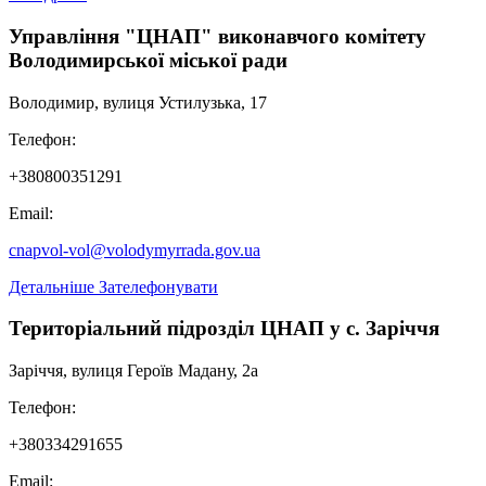
Управління "ЦНАП" виконавчого комітету
Володимирської міської ради
Володимир, вулиця Устилузька, 17
Телефон:
+380800351291
Email:
cnapvol-vol@volodymyrrada.gov.ua
Детальніше
Зателефонувати
Територіальний підрозділ ЦНАП у с. Заріччя
Заріччя, вулиця Героїв Мадану, 2а
Телефон:
+380334291655
Email: