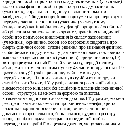
юридичної особи про вихід із складу засновників (учасників)
та/або заява фізичної особи про вихід із складу засновників
(учасників), справжність підпису на якій нотаріально
засвідчена, та/або договору, іншого документа про перехід чи
передачу частки засновника (учасника) у статутному
(складеному) капіталі (пайовому фонді) юридичної особи, та/
або рішення уповноваженого органу управління юридичної
особи про примусове виключення із складу засновників
(учасників) юридичної особи або ксерокопія свідоцтва про
смерть фізичної особи, судове рішення про визнання фізичної
особи безвісно відсутньою - у разі внесення змін, пов’язаних із
зміною складу засновників (учасників) юридичної особи;10)
звіт про результати емісії акцій у випадку, передбаченому
абзацами третім і четвертим пункту 48 частини другої статті 9
цього Закону;12) звіт про оцінку майна у випадку,
передбаченому абзацом сьомим пункту 48 частини другої
статті 9 цього Закону;13) у разі державної реєстрації змін до
відомостей про кінцевих бенефіціарних власників юридичної
особи - структура власності за формою та змістом,
визначеними відповідно до законодавства;14) у разі державної
реєстрації змін до відомостей про кінцевих бенефіціарних
власників юридичної особи - витяг, виписка чи інший
документ з торговельного, банківського, судового реєстру
тощо, що підтверджує реєстрацію юридичної особи -
нерезидента в країні її місцезнаходження, якщо засновником