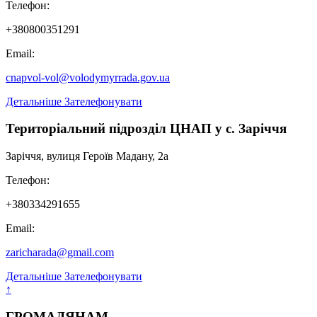
Телефон:
+380800351291
Email:
cnapvol-vol@volodymyrrada.gov.ua
Детальніше
Зателефонувати
Територіальний підрозділ ЦНАП у с. Заріччя
Заріччя, вулиця Героїв Мадану, 2а
Телефон:
+380334291655
Email:
zaricharada@gmail.com
Детальніше
Зателефонувати
↑
ГРОМАДЯНАМ