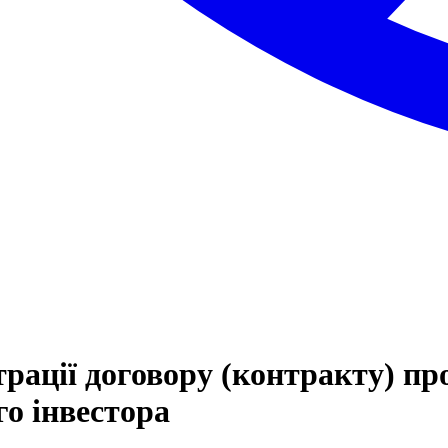
рації договору (контракту) пр
го інвестора