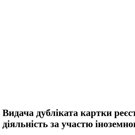
Видача дубліката картки реєст
діяльність за участю іноземно