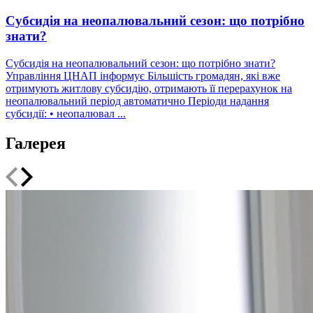
Субсидія на неопалювальний сезон: що потрібно
знати?
Субсидія на неопалювальний сезон: що потрібно знати?
Управління ЦНАП інформує Більшість громадян, які вже
отримують житлову субсидію, отримають її перерахунок на
неопалювальний період автоматично Періоди надання
субсидії: • неопалювал ...
Галерея