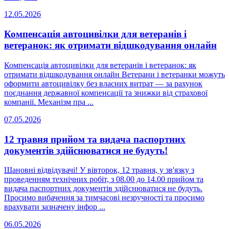
12.05.2026
Компенсація автоцивілки для ветеранів і
ветеранок: як отримати відшкодування онлайн
Компенсація автоцивілки для ветеранів і ветеранок: як
отримати відшкодування онлайн Ветерани і ветеранки можуть
оформити автоцивілку без власних витрат — за рахунок
поєднання державної компенсації та знижки від страхової
компанії. Механізм пра ...
07.05.2026
12 травня прийом та видача паспортних
документів здійснюватися не будуть!
Шановні відвідувачі! У вівторок, 12 травня, у зв'язку з
проведенням технічних робіт, з 08.00 до 14.00 прийом та
видача паспортних документів здійснюватися не будуть.
Просимо вибачення за тимчасові незручності та просимо
врахувати зазначену інфор ...
06.05.2026