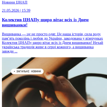
Новини ЦНАП
21.05.2026 | 15:39
Колектив ЦНАПу щиро вітає всіх із Днем
вишиванки!
Вишиванка — це не просто одяг. Це наша історія, сила роду,
пам’ять поколінь і любов до України, закодована у візерунках
Колектив ЦНАПу щиро вітає всіх із Днем вишиванки! Нехай
українська традиція живе в серці кожного, а вишиванка
завжди ...