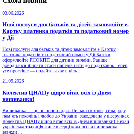
Схожі новини
03.06.2026
Нові послуги для батьків та дітей: замовляйте е-
Картку платника податків та податковий номер
у Дії
Нові послуги для батьків та дітей: замовляйте е-Картку
платника податків та податковий номер у Дії Батьки,
оформлюйте РНОКПП для дитини онлайн. Раніше
доводилося збирати стоси паперів і йти до податкової. Тепер
усе простіше — подайте заяву в кіль ...
21.05.2026
Колектив ЦНАПу щиро вітає всіх із Днем
вишиванки!
Вишиванка — це не просто одяг. Це наша історія, сила роду,
пам’ять поколінь і любов до України, закодована у візерунках
Колектив ЦНАПу щиро вітає всіх із Днем вишиванки! Нехай
українська традиція живе в серці кожного, а вишиванка
завжди ...