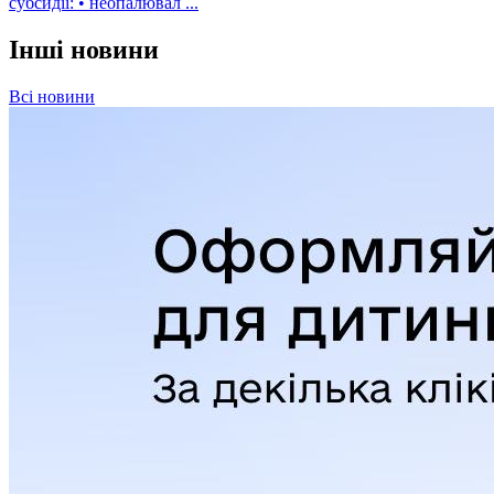
субсидії: • неопалювал ...
Інші новини
Всі новини