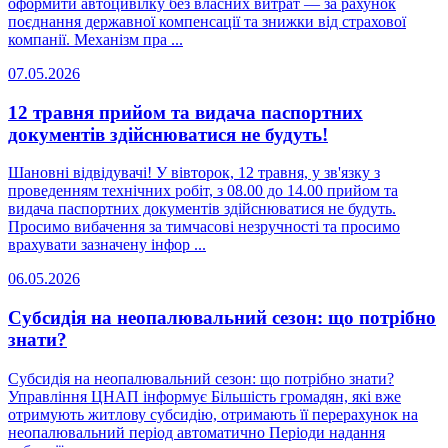
оформити автоцивілку без власних витрат — за рахунок
поєднання державної компенсації та знижки від страхової
компанії. Механізм пра ...
07.05.2026
12 травня прийом та видача паспортних
документів здійснюватися не будуть!
Шановні відвідувачі! У вівторок, 12 травня, у зв'язку з
проведенням технічних робіт, з 08.00 до 14.00 прийом та
видача паспортних документів здійснюватися не будуть.
Просимо вибачення за тимчасові незручності та просимо
врахувати зазначену інфор ...
06.05.2026
Субсидія на неопалювальний сезон: що потрібно
знати?
Субсидія на неопалювальний сезон: що потрібно знати?
Управління ЦНАП інформує Більшість громадян, які вже
отримують житлову субсидію, отримають її перерахунок на
неопалювальний період автоматично Періоди надання