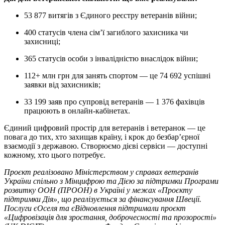
53 877 витягів з Єдиного реєстру ветеранів війни;
400 статусів члена сім’ї загиблого захисника чи
захисниці;
365 статусів особи з інвалідністю внаслідок війни;
112+ млн грн для занять спортом — це 74 692 успішні
заявки від захисників;
33 199 заяв про супровід ветеранів — 1 376 фахівців
працюють в онлайн-кабінетах.
Єдиний цифровий простір для ветеранів і ветеранок — це
повага до тих, хто захищав країну, і крок до безбар’єрної
взаємодії з державою. Створюємо дієві сервіси — доступні
кожному, хто цього потребує.
Проєкт реалізовано Міністерством у справах ветеранів
України спільно з Мінцифрою та Дією за підтримки Програми
розвитку ООН (ПРООН) в Україні у межах «Проєкту
підтримки Дія», що реалізується за фінансування Швеції.
Послуги єОселя та єВідновлення підтримали проєкт
«Цифровізація для зростання, доброчесності та прозорості»