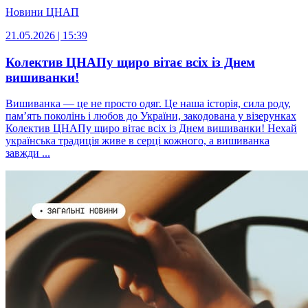
Новини ЦНАП
21.05.2026 | 15:39
Колектив ЦНАПу щиро вітає всіх із Днем
вишиванки!
Вишиванка — це не просто одяг. Це наша історія, сила роду,
пам’ять поколінь і любов до України, закодована у візерунках
Колектив ЦНАПу щиро вітає всіх із Днем вишиванки! Нехай
українська традиція живе в серці кожного, а вишиванка
завжди ...