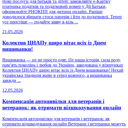
Нові послуги для батьків та дітей: замовляйте е-Картку
платника податків та податковий номер у Дії Батьки,
оформлюйте РНОКПП для дитини онлайн. Раніше
доводилося збирати стоси паперів і йти до податкової. Тепер
усе простіше — подайте заяву в кіль ...
21.05.2026
Колектив ЦНАПу щиро вітає всіх із Днем
вишиванки!
Вишиванка — це не просто одяг. Це наша історія, сила роду,
пам’ять поколінь і любов до України, закодована у візерунках
Колектив ЦНАПу щиро вітає всіх із Днем вишиванки! Нехай
українська традиція живе в серці кожного, а вишиванка
завжди ...
12.05.2026
Компенсація автоцивілки для ветеранів і
ветеранок: як отримати відшкодування онлайн
Компенсація автоцивілки для ветеранів і ветеранок: як
отримати відшкодування онлайн Ветерани і ветеранки можуть