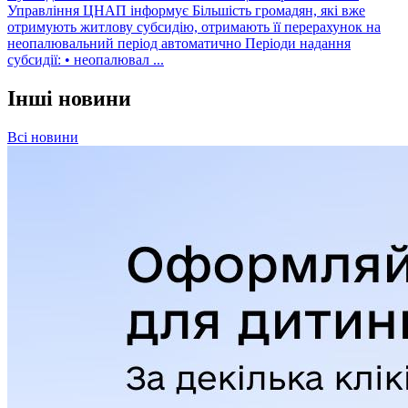
Управління ЦНАП інформує Більшість громадян, які вже
отримують житлову субсидію, отримають її перерахунок на
неопалювальний період автоматично Періоди надання
субсидії: • неопалювал ...
Інші новини
Всі новини