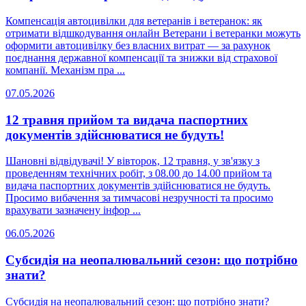
Компенсація автоцивілки для ветеранів і ветеранок: як
отримати відшкодування онлайн Ветерани і ветеранки можуть
оформити автоцивілку без власних витрат — за рахунок
поєднання державної компенсації та знижки від страхової
компанії. Механізм пра ...
07.05.2026
12 травня прийом та видача паспортних
документів здійснюватися не будуть!
Шановні відвідувачі! У вівторок, 12 травня, у зв'язку з
проведенням технічних робіт, з 08.00 до 14.00 прийом та
видача паспортних документів здійснюватися не будуть.
Просимо вибачення за тимчасові незручності та просимо
врахувати зазначену інфор ...
06.05.2026
Субсидія на неопалювальний сезон: що потрібно
знати?
Субсидія на неопалювальний сезон: що потрібно знати?