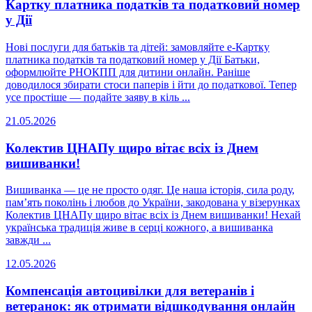
Картку платника податків та податковий номер
у Дії
Нові послуги для батьків та дітей: замовляйте е-Картку
платника податків та податковий номер у Дії Батьки,
оформлюйте РНОКПП для дитини онлайн. Раніше
доводилося збирати стоси паперів і йти до податкової. Тепер
усе простіше — подайте заяву в кіль ...
21.05.2026
Колектив ЦНАПу щиро вітає всіх із Днем
вишиванки!
Вишиванка — це не просто одяг. Це наша історія, сила роду,
пам’ять поколінь і любов до України, закодована у візерунках
Колектив ЦНАПу щиро вітає всіх із Днем вишиванки! Нехай
українська традиція живе в серці кожного, а вишиванка
завжди ...
12.05.2026
Компенсація автоцивілки для ветеранів і
ветеранок: як отримати відшкодування онлайн