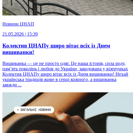
Новини ЦНАП
21.05.2026 | 15:39
Колектив ЦНАПу щиро вітає всіх із Днем
вишиванки!
Вишиванка — це не просто одяг. Це наша історія, сила роду,
пам’ять поколінь і любов до України, закодована у візерунках
Колектив ЦНАПу щиро вітає всіх із Днем вишиванки! Нехай
українська традиція живе в серці кожного, а вишиванка
завжди ...