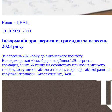
Новини ЦНАП
19.10.2023 | 20:11
Інформація про звернення громадян за вересень
2023 року
За вересень 2023 року до виконавчого комітету
Володимирської міської ради надійшло 129 звернень
громадян, з них 56 усних на особистому прийомі в міського
голови, заступників міського голови, секретаря міської ради та
керуючої справами, 5-колективних, 3-ел ...