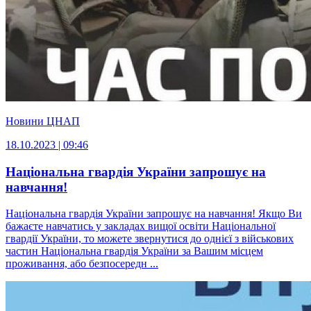
Новини ЦНАП
18.10.2023 | 09:46
Національна гвардія України запрошує на
навчання!
Національна гвардія України запрошує на навчання! Якщо Ви
бажаєте навчатись у закладах вищої освіти Національної
гвардії України, то можете звернутися до однієї з військових
частин Національна гвардія України за Вашим місцем
проживання, або безпосередн ...