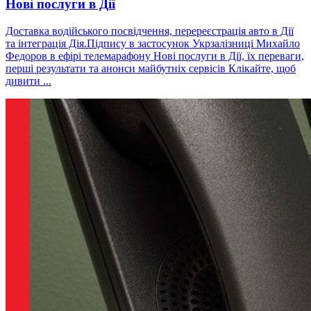
Нові послуги в Дії
Доставка водійського посвідчення, перереєстрація авто в Дії
та інтеграція Дія.Підпису в застосунок Укрзалізниці Михайло
Федоров в ефірі телемарафону Нові послуги в Дії, їх переваги,
перші результати та анонси майбутніх сервісів Клікайте, щоб
дивити ...