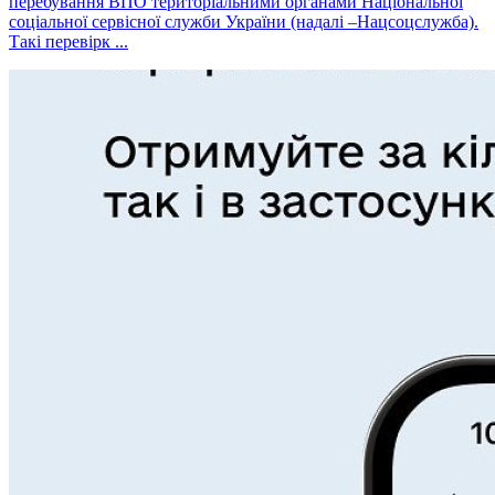
перебування ВПО територіальними органами Національної
соціальної сервісної служби України (надалі –Нацсоцслужба).
Такі перевірк ...