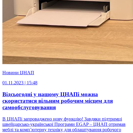
Новини ЦНАП
01.11.2023 | 15:48
Відсьогодні у нашому ЦНАПі можна
скористатися вільним робочим місцем для
самообслуговування
В ЦНАПі запроваджено нову функцію! Завдяки підтримці
швейцарсько-української Програми EGAP – ЦНАП отримав
меблі та комп’ютерну техніку для облаштування робочого