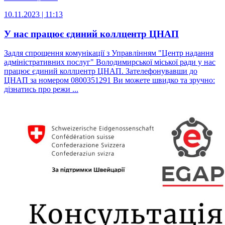
10.11.2023 | 11:13
У нас працює єдиний коллцентр ЦНАП
Задля спрощення комунікації з Управлінням "Центр надання
адміністративних послуг" Володимирської міської ради у нас
працює єдиний коллцентр ЦНАП. Зателефонувавши до
ЦНАП за номером 0800351291 Ви можете швидко та зручно:
дізнатись про режи ...