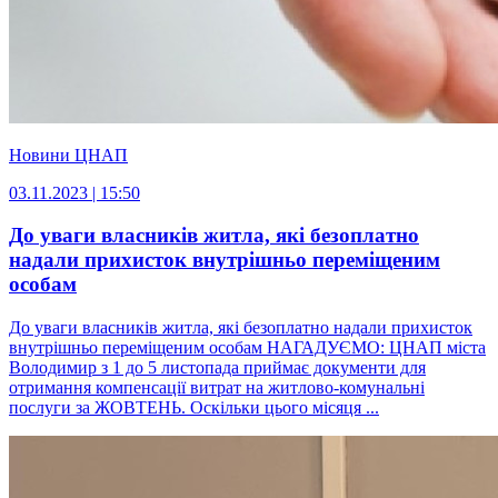
Новини ЦНАП
03.11.2023 | 15:50
До уваги власників житла, які безоплатно
надали прихисток внутрішньо переміщеним
особам
До уваги власників житла, які безоплатно надали прихисток
внутрішньо переміщеним особам НАГАДУЄМО: ЦНАП міста
Володимир з 1 до 5 листопада приймає документи для
отримання компенсації витрат на житлово-комунальні
послуги за ЖОВТЕНЬ. Оскільки цього місяця ...