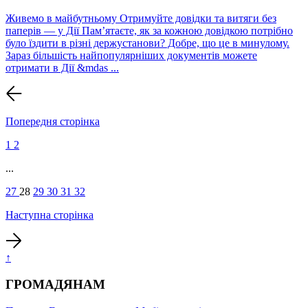
Живемо в майбутньому Отримуйте довідки та витяги без
паперів — у Дії Памʼятаєте, як за кожною довідкою потрібно
було їздити в різні держустанови? Добре, що це в минулому.
Зараз більшість найпопулярніших документів можете
отримати в Дії &mdas ...
Попередня сторінка
1
2
...
27
28
29
30
31
32
Наступна сторінка
↑
ГРОМАДЯНАМ